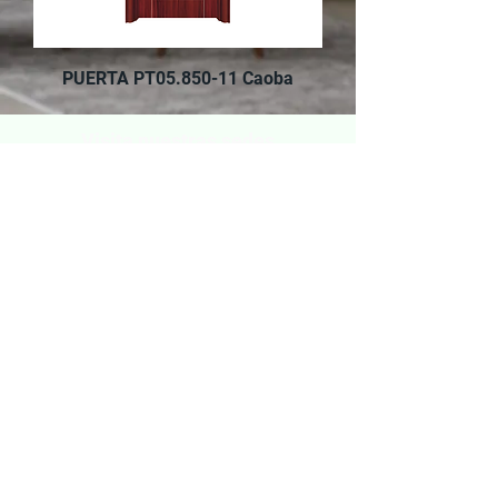
PUERTA PT05.850-11 Caoba
Visita nuestras sedes
Av. Oscar Benavides 256 -
Cercado de Lima.
Av. Alfredo Mendiola 441 -
San Martín de Porres.
Reclamos
©2026 - DECORACIONES VIDAR