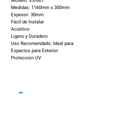
Modelo:
EX-601
Medidas:
1160mm x 300mm
Espesor:
30mm
Fácil de Instalar
Acústico
Ligero y Duradero
Uso Recomendado: Ideal para
Espacios para Exterior
Protección UV
Visita nuestras sedes
Av. Oscar Benavides 256 -
Cercado de Lima.
Av. Alfredo Mendiola 441 -