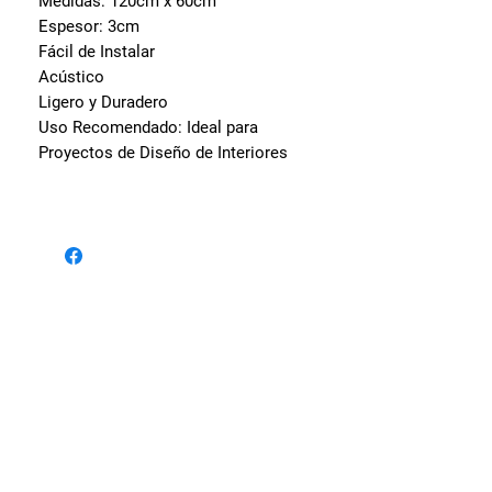
Medidas:
120cm x 60cm
Espesor:
3cm
Fácil de Instalar
Acústico
Ligero y Duradero
Uso Recomendado: Ideal para
Proyectos de Diseño de Interiores
Visita nuestras sedes
Av. Oscar Benavides 256 -
Cercado de Lima.
Av. Alfredo Mendiola 441 -
San Martín de Porres.