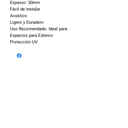
Espesor:
30mm
Fácil de Instalar
Acústico
Ligero y Duradero
Uso Recomendado: Ideal para
Espacios para Exterior
Protección UV
Visita nuestras sedes
Av. Oscar Benavides 256 -
Cercado de Lima.
Av. Alfredo Mendiola 441 -
San Martín de Porres.