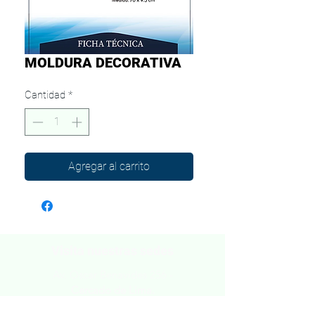
MOLDURA DECORATIVA
Cantidad
*
Agregar al carrito
Visita nuestras sedes
Av. Oscar Benavides 256 -
Cercado de Lima.
Av. Alfredo Mendiola 441 -