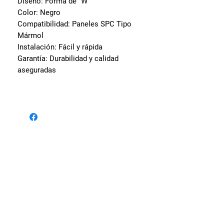
Diseño: Forma de "W"
Color: Negro
Compatibilidad: Paneles SPC Tipo
Mármol
Instalación: Fácil y rápida
Garantía: Durabilidad y calidad
aseguradas
Visita nuestras sedes
Av. Oscar Benavides 256 -
Cercado de Lima.
Av. Alfredo Mendiola 441 -
San Martín de Porres.