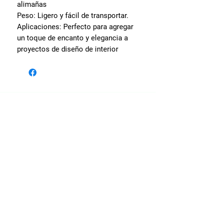
alimañas
Peso: Ligero y fácil de transportar.
Aplicaciones: Perfecto para agregar
un toque de encanto y elegancia a
proyectos de diseño de interior
Visita nuestras sedes
Av. Oscar Benavides 256 -
Cercado de Lima.
Av. Alfredo Mendiola 441 -
San Martín de Porres.
Reclamos