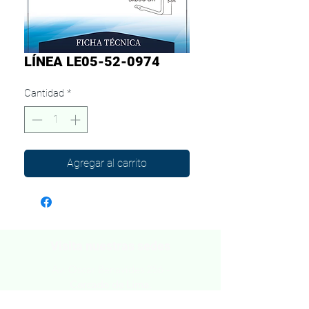
LÍNEA LE05-52-0974
Cantidad
*
Agregar al carrito
Visita nuestras sedes
Av. Oscar Benavides 256 -
Cercado de Lima.
Av. Alfredo Mendiola 441 -