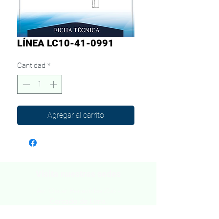
LÍNEA LC10-41-0991
Cantidad
*
Agregar al carrito
Visita nuestras sedes
Av. Oscar Benavides 256 -
Cercado de Lima.
Av. Alfredo Mendiola 441 -