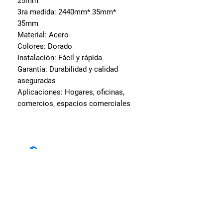
25mm
3ra medida: 2440mm* 35mm*
35mm
Material: Acero
Colores: Dorado
Instalación: Fácil y rápida
Garantía: Durabilidad y calidad
aseguradas
Aplicaciones: Hogares, oficinas,
comercios, espacios comerciales
Visita nuestras sedes
Av. Oscar Benavides 256 -
Cercado de Lima.
Av. Alfredo Mendiola 441 -